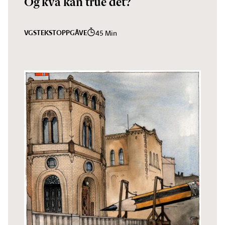
Og kva kan true det?
VGS
TEKST
OPPGÅVE
45 Min