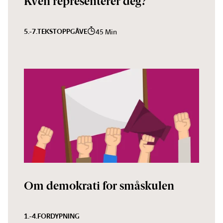
Kven representerer deg?
5.-7.
TEKST
OPPGÅVE
45 Min
Om demokrati for småskulen
1.-4.
FORDYPNING