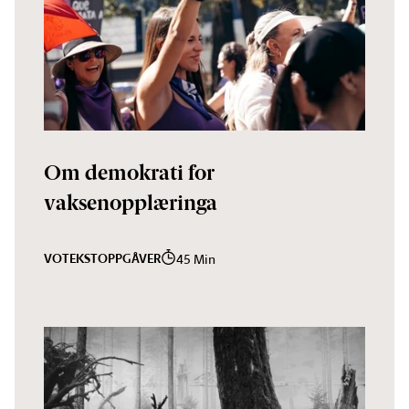
Om demokrati for
vaksenopplæringa
VO
TEKST
OPPGÅVER
45 Min