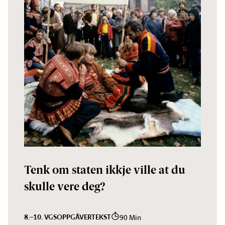
Tenk om staten ikkje ville at du
skulle vere deg?
8.–10. VGS
OPPGÅVER
TEKST
90 Min