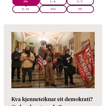
Alle
1.–4.
5.–7.
8.–10.
VGS
VO
Kva kjenneteiknar eit demokrati?