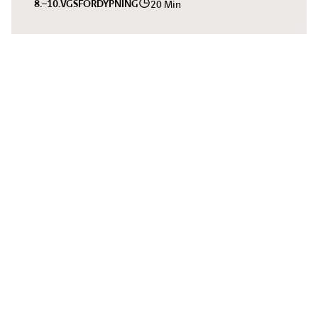
8.–10.
VGS
FORDYPNING
20 Min
Til toppen