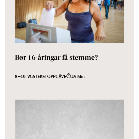
Bør 16-åringar få stemme?
8.–10. VGS
TEKST
OPPGÅVE
45 Min