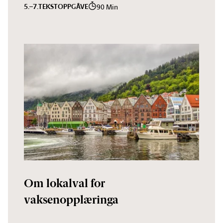
5.–7.
TEKST
OPPGÅVE
90 Min
Om lokalval for
vaksenopplæringa