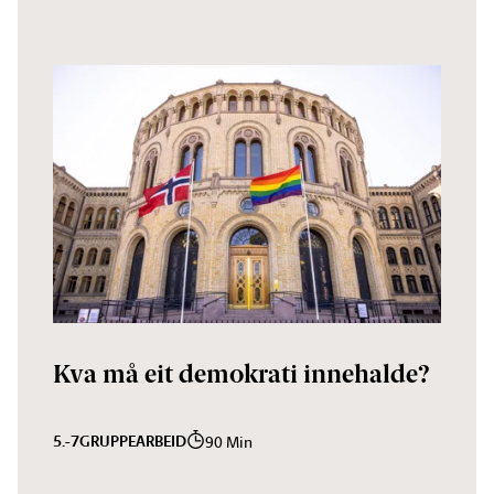
Kva må eit demokrati innehalde?
5.-7
GRUPPEARBEID
90 Min