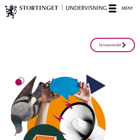
MENY
Temaoversikt
S