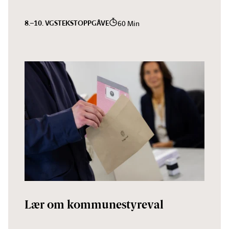
8.–10. VGS
TEKST
OPPGÅVE
60 Min
Lær om kommunestyreval