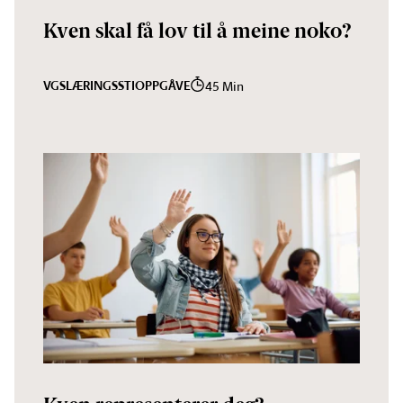
Kven skal få lov til å meine noko?
VGS
LÆRINGSSTI
OPPGÅVE
45 Min