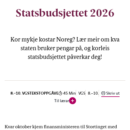
Foto: Stortinget
Statsbudsjettet 2026
Kor mykje kostar Noreg? Lær meir om kva
staten bruker pengar på, og korleis
statsbudsjettet påverkar deg!
45 Min
VGS
8.–10.
Skriv ut
8.–10. VGS
TEKST
OPPGÅVE
Til lærar
:Åpne dialogvindu:
Lærerveiledning
Kvar oktober kjem finansministeren til Stortinget med