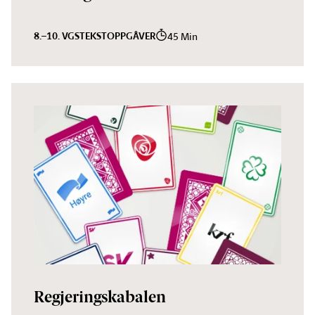
8.–10. VGS
TEKST
OPPGÅVER
45 Min
Regjeringskabalen