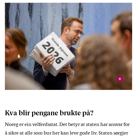
vis
Nikolai Astrup (H) har mykje papir å setje seg inn i. Til saman
er budsjettet på fleire tusen sider, og veg ca. 13 kilo.
Foto: Stortinget
Kva blir pengane brukte på?
Noreg er ein velferdsstat. Det betyr at staten har ansvar for
å sikre at alle som bur her kan leve gode liv. Staten sørgjer