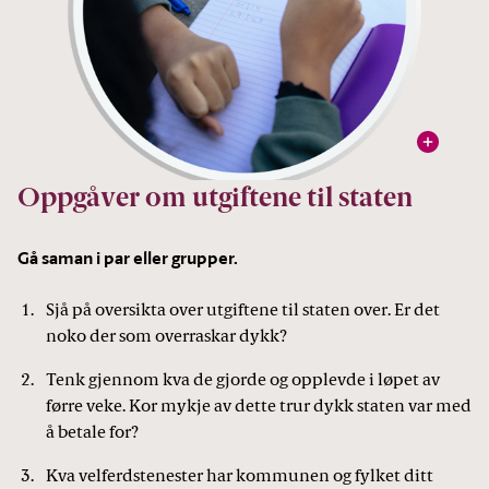
vis
Foto: Pexels
Oppgåver om utgiftene til staten
Gå saman i par eller grupper.
Sjå på oversikta over utgiftene til staten over. Er det
noko der som overraskar dykk?
Tenk gjennom kva de gjorde og opplevde i løpet av
førre veke. Kor mykje av dette trur dykk staten var med
å betale for?
Kva velferdstenester har kommunen og fylket ditt