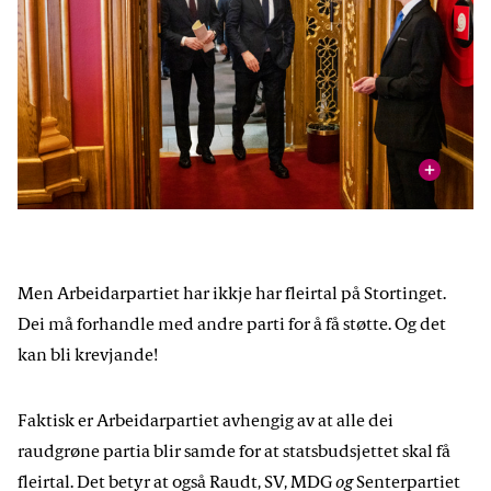
vis
Statsminister Jonas Gahr Støre og finansminister Jens
Stoltenberg har mykje makt når regjeringa lagar forslag til
statsbudsjett.
Men Arbeidarpartiet har ikkje har fleirtal på Stortinget.
Dei må forhandle med andre parti for å få støtte. Og det
kan bli krevjande!
Faktisk er Arbeidarpartiet avhengig av at alle dei
raudgrøne partia blir samde for at statsbudsjettet skal få
fleirtal. Det betyr at også Raudt, SV, MDG
og
Senterpartiet