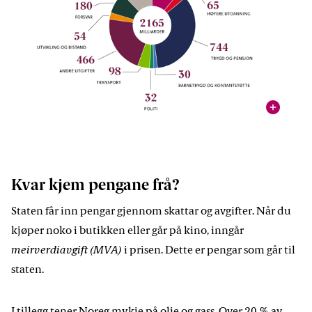
vis
Oversikt over dei viktigaste utgiftene til staten i 2026, slik
desse er foreslått av regjeringa.
Illustrasjon: Stortinget
Kvar kjem pengane frå?
Staten får inn pengar gjennom skattar og avgifter. Når du
kjøper noko i butikken eller går på kino, inngår
meirverdiavgift (MVA)
i prisen. Dette er pengar som går til
staten.
I tillegg tener Noreg mykje på olje og gass. Over 20 % av