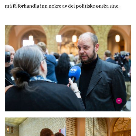
må få forhandla inn nokre av dei politiske ønska sine.
vis
For å vedteke statsbudsjettet treng Arbeidarpartiet støtte
frå fleire parti på Stortinget. Mellom anna Raudt, her ved
Mimir Kristjansson.
Foto: Stortinget