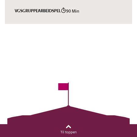
VGS
GRUPPEARBEID
SPEL
90 Min
Til toppen