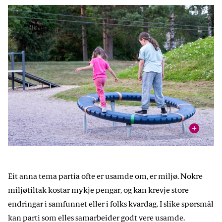
Noreg er heilt avhengig av bedrifter som driv med mellom
anna bygg- og anlegg, og andre ting vi treng i samfunnet.
Nokre parti meiner at dei bør betale litt mindre i skatt.
Foto: iStock
vis
For å sikre at alle barn skal ha ein trygg og god skule, meiner
nokre parti at dei med mest pengar må betale litt meir i
skatt.
Eit anna tema partia ofte er usamde om, er miljø. Nokre
Foto: iStock
miljøtiltak kostar mykje pengar, og kan krevje store
endringar i samfunnet eller i folks kvardag. I slike spørsmål
kan parti som elles samarbeider godt vere usamde.