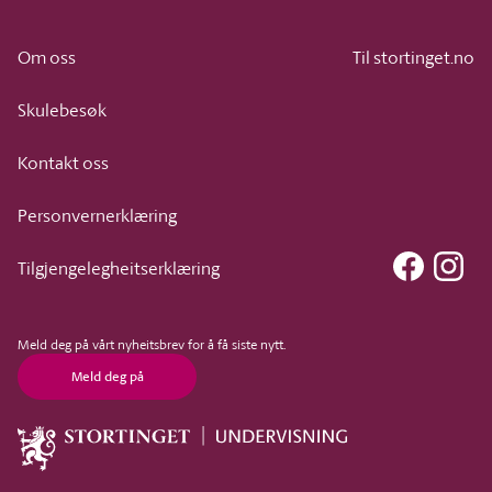
Om oss
Til stortinget.no
Skulebesøk
Kontakt oss
Personvernerklæring
Faceboo
Ins
Tilgjengelegheitserklæring
Meld deg på vårt nyheitsbrev for å få siste nytt.
Meld deg på