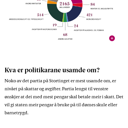
vis
Oversikt over dei viktigaste inntektene til staten i 2026, slik
desse er foreslått av regjeringa.
Illustrasjon: Stortinget
Kva er politikarane usamde om?
Noko av det partia på Stortinget er mest usamde om, er
nivået på skattar og avgifter. Partia lengst til venstre
ønskjer at dei med mest pengar skal betale meir i skatt. Det
vil gi staten meir pengar å bruke på til dømes skule eller
barnetrygd.