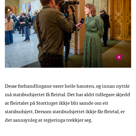
vis
Tonje Brenna er parlamentarisk leiar for Arbeidarpartiet,
altså ein slags sjef for stortingsgruppa. Jobben hennar er å
sørgje for at dei raudgrøne partia blir samde til slutt.
Desse forhandlingane varer heile hausten, og innan nyttår
Foto: Stortinget
må statsbudsjettet få fleirtal. Det har aldri tidlegare skjedd
at fleirtalet på Stortinget ikkje blir samde om eit
statsbudsjett. Dersom statsbudsjettet ikkje får fleirtal, er
det sannsynleg at regjeringa trekkjer seg.