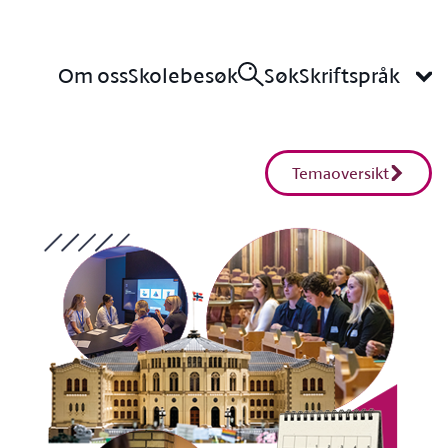
Om oss
Skolebesøk
Søk
Skriftspråk
Temaoversikt