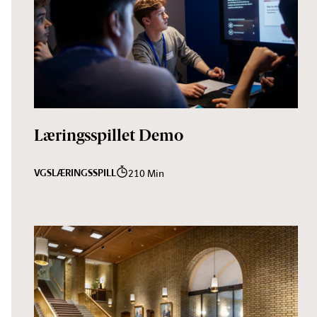
Læringsspillet Demo
VGS
LÆRINGSSPILL
210 Min