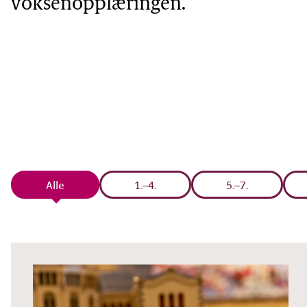
voksenopplæringen. 
Alle
1.–4.
5.–7.