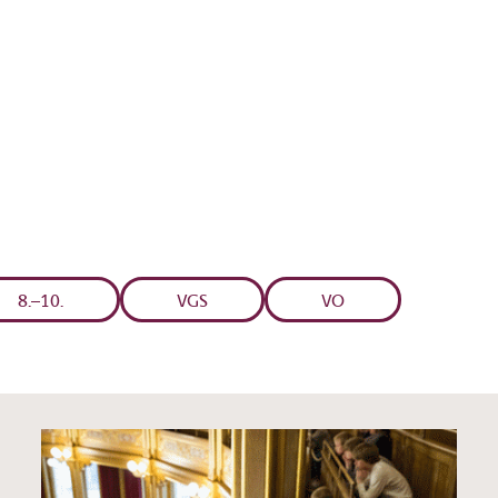
8.–10.
VGS
VO