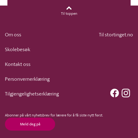
Til toppen
Om oss
Til stortinget.no
Skolebesøk
Kontakt oss
Personvernerklæring
Faceboo
Ins
Tilgjengelighetserklæring
Abonner på vårt nyhetsbrev for lærere for å få siste nytt først.
Meld deg på