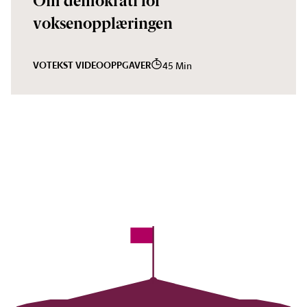
Om demokrati for
voksenopplæringen
VO
TEKST VIDEO
OPPGAVER
45 Min