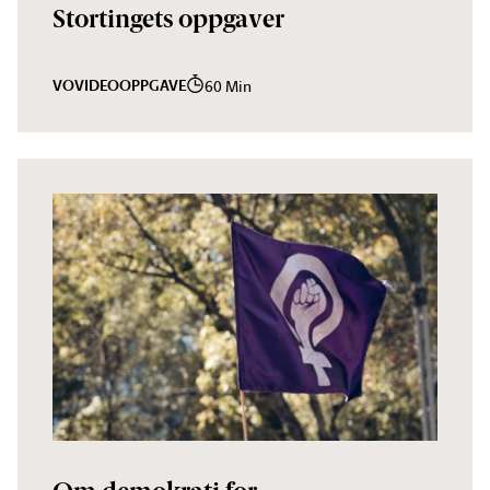
Stortingets oppgaver
VO
VIDEO
OPPGAVE
60 Min