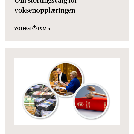
Om stortingsvalg for
voksenopplæringen
VO
TEKST
15 Min