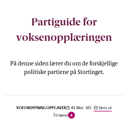
Partiguide for
voksenopplæringen
På denne siden lærer du om de forskjellige
politiske partiene på Stortinget.
45 Min
VO
Skriv ut
VO
FORDYPNING
OPPGAVER
Til lærer
:Åpne dialogvindu:
Lærerveiledning