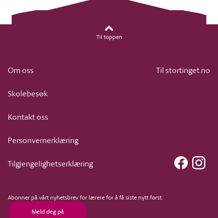
Til toppen
Om oss
Til stortinget.no
Skolebesøk
Kontakt oss
Personvernerklæring
Faceboo
Ins
Tilgjengelighetserklæring
Abonner på vårt nyhetsbrev for lærere for å få siste nytt først.
Meld deg på