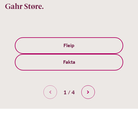
Gahr Støre.
Fleip
Fakta
1 / 4
Gå tilbake
Gå videre