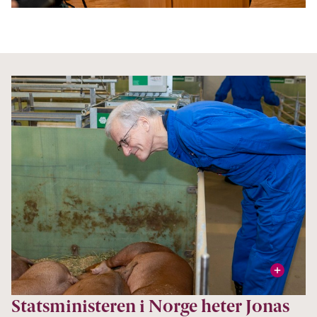
Foto: NTB Kommunikasjon / Statsministerens kontor
vis
Foto: Tom Erik Holmlund
Statsministeren i Norge heter Jonas