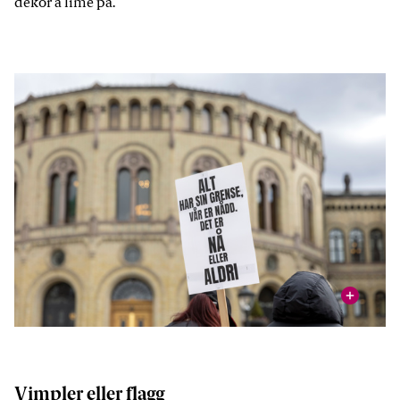
dekor å lime på.
vis
Foto: Stortinget
Vimpler eller flagg