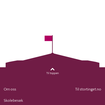
Til toppen
Om oss
Til stortinget.no
Skolebesøk