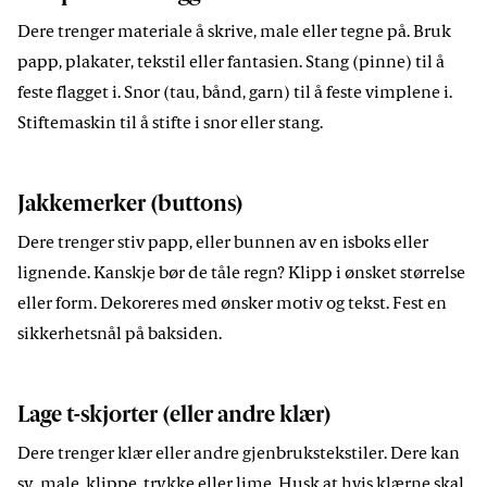
Dere trenger materiale å skrive, male eller tegne på. Bruk
papp, plakater, tekstil eller fantasien. Stang (pinne) til å
feste flagget i. Snor (tau, bånd, garn) til å feste vimplene i.
Stiftemaskin til å stifte i snor eller stang.
Jakkemerker (buttons)
Dere trenger stiv papp, eller bunnen av en isboks eller
lignende. Kanskje bør de tåle regn? Klipp i ønsket størrelse
eller form. Dekoreres med ønsker motiv og tekst. Fest en
sikkerhetsnål på baksiden.
Lage t-skjorter (eller andre klær)
Dere trenger klær eller andre gjenbrukstekstiler. Dere kan
sy, male, klippe, trykke eller lime. Husk at hvis klærne skal