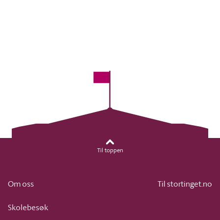
Til toppen
Om oss
Til stortinget.no
Skolebesøk