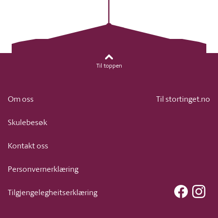
Til toppen
Om oss
Til stortinget.no
Skulebesøk
Kontakt oss
Personvernerklæring
Faceboo
Ins
Tilgjengelegheitserklæring