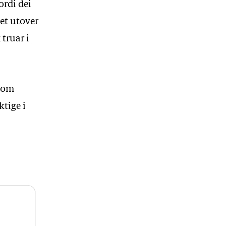
ordi dei
et utover
 truar i
t om
ktige i