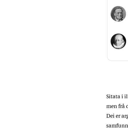
Illustr
Sitata i 
men frå d
Dei er a
samfunns