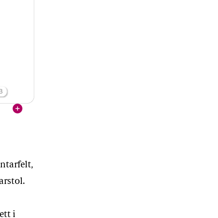
vis
ntarfelt,
arstol.
tt i