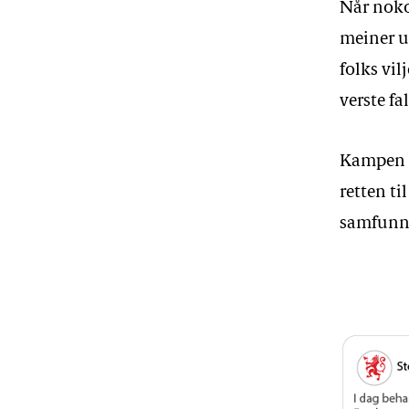
Når nokon
meiner u
folks vil
verste f
Kampen f
retten ti
samfunn