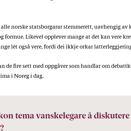
r alle norske statsborgarar stemmerett, uavhengig av 
og formue. Likevel opplever mange at det kan vere kr
nge lèt også vere, fordi dei ikkje orkar latterleggjerin
nn de fire sett med oppgåver som handlar om debattk
ima i Noreg i dag.
kon tema vanskelegare å diskutere
?