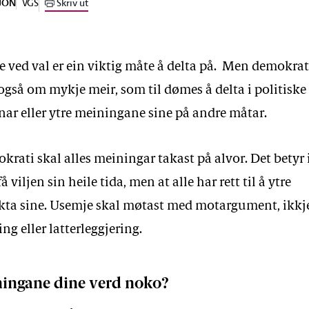
VGS
Skriv ut
JON
 ved val er ein viktig måte å delta på. Men demokrat
også om mykje meir, som til dømes å delta i politiske
nar eller ytre meiningane sine på andre måtar.
okrati skal alles meiningar takast på alvor. Det betyr 
å viljen sin heile tida, men at alle har rett til å ytre
ta sine. Usemje skal møtast med motargument, ikkj
ng eller latterleggjering.
ningane dine verd noko?