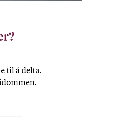
er?
 til å delta.
fridommen.