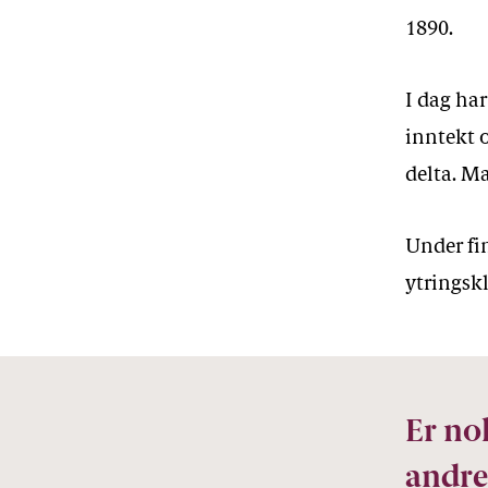
1890.
I dag ha
inntekt 
delta. Ma
Under fi
ytringskl
Er no
andre