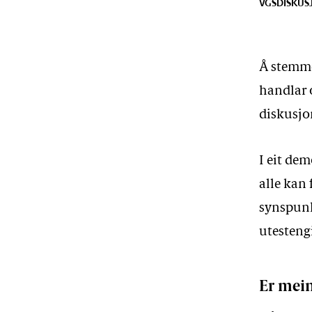
VGS
DISKUS
Å stemme
handlar 
diskusjo
I eit dem
alle kan f
synspunk
utestengi
Er mei