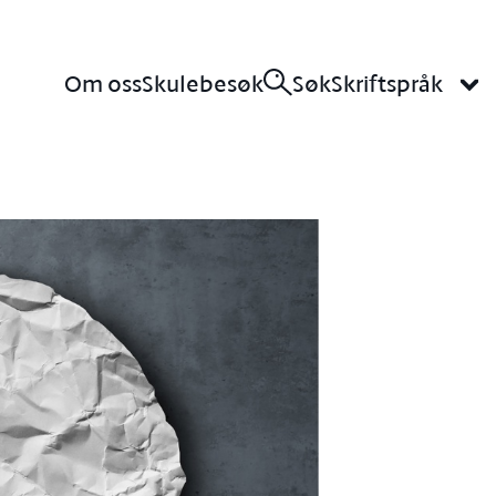
Om oss
Skulebesøk
Søk
Skriftspråk