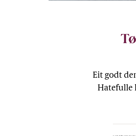
Illustrasjon: iStock
Tø
Eit godt dem
Hatefulle