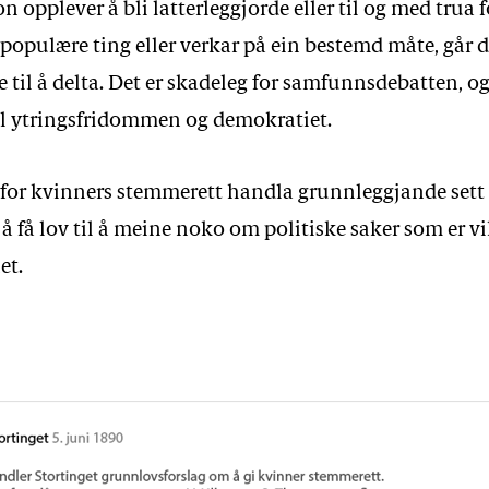
 opplever å bli latterleggjorde eller til og med trua f
populære ting eller verkar på ein bestemd måte, går d
je til å delta. Det er skadeleg for samfunnsdebatten, og
all ytringsfridommen og demokratiet.
or kvinners stemmerett handla grunnleggjande set
l å få lov til å meine noko om politiske saker som er vi
et.