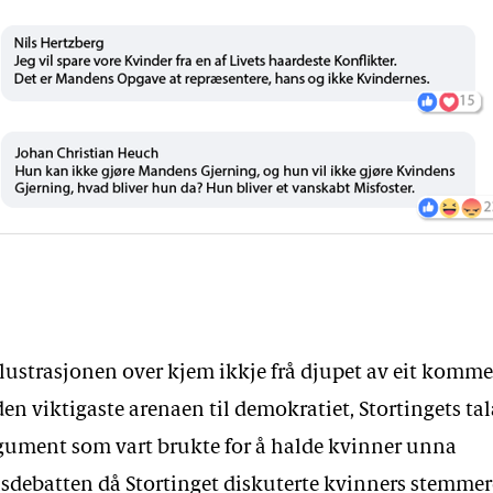
asjon: Stortinget
illustrasjonen over kjem ikkje frå djupet av eit komme
en viktigaste arenaen til demokratiet, Stortingets tal
rgument som vart brukte for å halde kvinner unna
debatten då Stortinget diskuterte kvinners stemmere