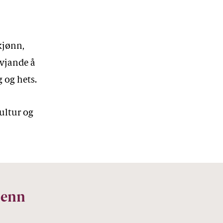
kjønn,
evjande å
g og hets.
ultur og
 enn