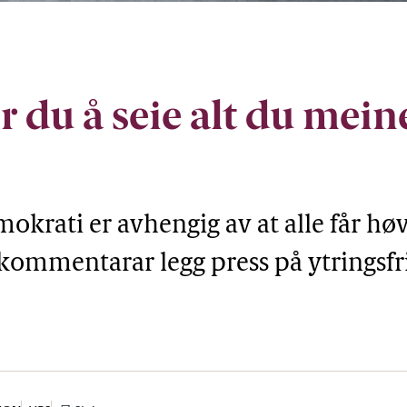
r du å seie alt du mein
okrati er avhengig av at alle får høve
 kommentarar legg press på ytrings