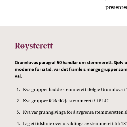
presenter
Røysterett
Grunnlovas paragraf 50 handlar om stemmerett. Sjølv 
moderne for si tid, var det framleis mange grupper som
val.
Kva grupper hadde stemmerett ifølgje Grunnlova i
Kva grupper fekk ikkje stemmerett i 1814?
Kva var grunngivinga for å avgrensa stemmeretten sl
Lag ei tidslinje over utviklinga av stemmerett frå 181