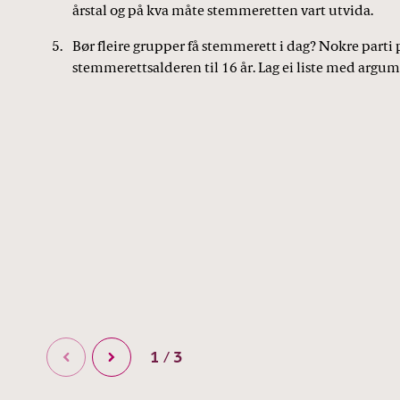
årstal og på kva måte stemmeretten vart utvida.
Bør fleire grupper få stemmerett i dag? Nokre parti 
stemmerettsalderen til 16 år. Lag ei liste med argum
1 / 3
Førre
Gå vidare