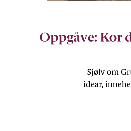
Sjølv om han vart rekna som libera
anna var det berre menn som fekk 
Foto: Andreas Bloch / Stortinget
Oppgåve: Kor d
Sjølv om Gr
idear, innehe