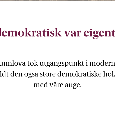
l for si tid, var det mykje ved Grunnlova som ikkje ville 
delta i politikken.
emokratisk var eigen
unnlova tok utgangspunkt i moderne
ldt den også store demokratiske hol. I 
med våre auge.