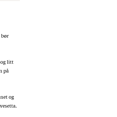
 bør
og litt
n på
net og
vesetta.