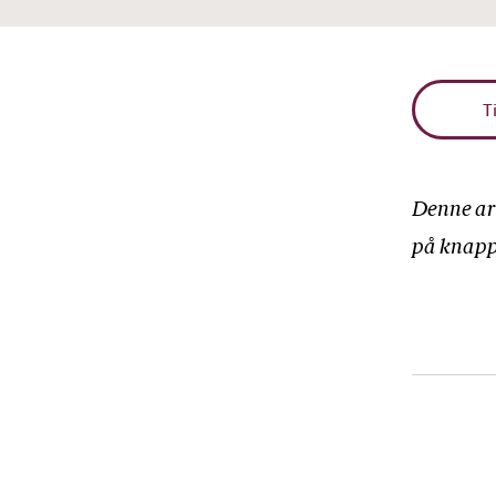
T
Denne art
på knappe