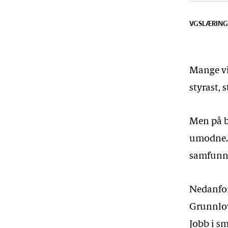
VGS
LÆRING
Mange vi
styrast, 
Men på by
umodne. 
samfunne
Nedanfor
Grunnlova
Jobb i sm