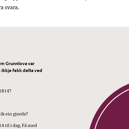
a svara.
om Grunnlova var
 ikkje fekk delta ved
 1814?
ik ein gjorde?
4 til i dag. Få med