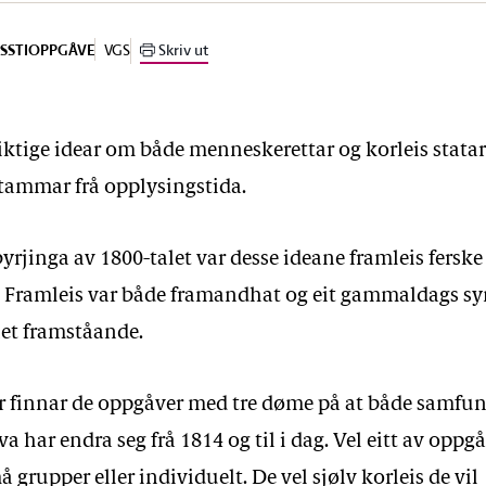
VGS
Skriv ut
SSTI
OPPGÅVE
ktige idear om både menneskerettar og korleis statar
stammar frå opplysingstida.
rjinga av 1800-talet var desse ideane framleis ferske 
Framleis var både framandhat og eit gammaldags sy
t framståande.
 finnar de oppgåver med tre døme på at både samfun
 har endra seg frå 1814 og til i dag. Vel eitt av oppgå
å grupper eller individuelt. De vel sjølv korleis de vil